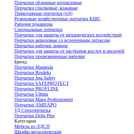
Перчатки обливные нитриловые
Перчатки спилковые, кожаные
Трикотажные перчатки (х/б)
Резиновые хозяйственные перчатки КЩС
Рабочие рукавицы
Специальные перчатки
Перчатки для защиты от механических воздействий
Перчатки акриловые со вспененным латексом
Перчатки рабочие зимние
Перчатки для защиты от растворов кислот и щелочей
Перчатки прорезиненные рабочие
Бренд
Перчатки Manipula
Перчатки Brodeks
Перчатки Jeta Safety
Перчатки SAFEPROTECT
Перчатки PROFLINE
Перчатки Ultima
Перчатки Мара Professionnel
Перчатки АМПАРО
ТД Спецперчатка
Перчатки Delta Plus
Категории
Мебель из ЛДСП
Шкафы металлические