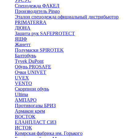
УРСУС
Спецодежда ФАКЕЛ
Производитель Pingo
Эталон спецодежда официальный дистрибьютор
PRIMATERRA
ДЮНА
Защита рук SAFEPROTECT
ЯШФ
Жанетт
Полумаски SPIROTEK
Балтобувь
Tyvek DuPont
Обувь PROSAFE
Очки UNIVET
UVEX
VENTO
Скорпион обувь
Ultima
АМПАРО
Противогазы БРИЗ
Армакон крем
ВОСТОК
ЕЛАНПЛАСТ СИЗ
ИСТОК
Кимрская фабрика им. Горького