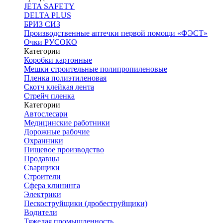
JETA SAFETY
DELTA PLUS
БРИЗ СИЗ
Производственные аптечки первой помощи «ФЭСТ»
Очки РУСОКО
Категории
Коробки картонные
Мешки строительные полипропиленовые
Пленка полиэтиленовая
Скотч клейкая лента
Стрейч пленка
Категории
Автослесари
Медицинские работники
Дорожные рабочие
Охранники
Пищевое производство
Продавцы
Сварщики
Строители
Сфера клининга
Электрики
Пескоструйщики (дробеструйщики)
Водители
Тяжелая промышленность