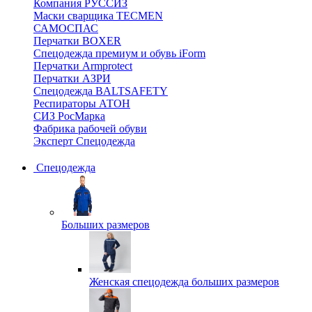
Компания РУССИЗ
Маски сварщика TECMEN
САМОСПАС
Перчатки BOXER
Спецодежда премиум и обувь iForm
Перчатки Armprotect
Перчатки АЗРИ
Спецодежда BALTSAFETY
Респираторы АТОН
СИЗ РосМарка
Фабрика рабочей обуви
Эксперт Спецодежда
Спецодежда
Больших размеров
Женская спецодежда больших размеров