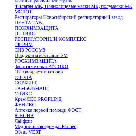
Ботинки рабочие Мистраль
Фильтры МК, Полнолицевые маски МК, полумаски МК
МОЛОТ
Респираторы Новосибирский респираторный завод
ПЕНТАПАВ
ПОЖХИМЗАЩИТА
ОПТИКС
РЕСПИРАТОРНЫЙ КОМПЛЕКС
ТК РИМ
СИЗ РОСОМЗ
Продукция компании 3M
РОСХИМЗАЩИТА
Защитные очки РУСОКО
О2 завод респираторов
СВОНА
СОРБЕНТ
ТАМБОВМАШ
УНИКС
Крем СКС PROFLINE
ФЕНИКС
Аптечка первой помощи ФЭСТ
ЮНОНА
Лайфсиз
Медицинская одежда iFormed
Обувь VERT