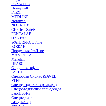
FOXWELD
Honeywell
INEX
MEDLINE
Nordman
NOVATEX
СИЗ Jeta Safety
PENTALAB
OXYPAS
WATERPROOFline
ВОЖАК
Продукция ProfLine
MANIPULA
Manulan
ПРАБО
Сардоникс обувь
РАССО
Спецобувь Сириус (SAVEL)
STEP
Спецодежда Sirius (Сириус)
Спецобъединение спецодежда
БарсПрофи
Спецперчатка
ВЕЗДЕХОД