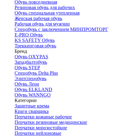
Обувь повседневная
Резиновая обувь для рабочих
Обувь специальная утепленная
Женская рабочая обувь
Рабочая обувь для мужчин
Спецобувь с заключением МИНПРОМТОРГ
E-PRO Обувь
KS SAFETY Обувь
Треккинговая обувь
Бренд
Обувь OXYPAS
Западбалтобувь
Обувь STEP
Спецобувь Delta Plus
Элитспецобувь
Обувь Леон
Обувь ELKLAND
Обувь WANNGO
Категории
Защитные крема
Краги сварщика
Перчатки кожаные рабочие
Перчатки резиновые медицинские
Перчатки морозостойкие
Перчатки нейлоновые