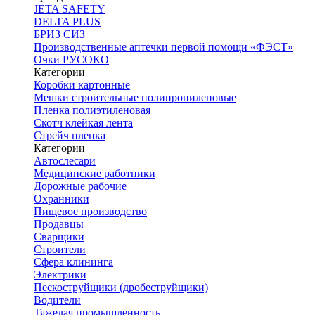
JETA SAFETY
DELTA PLUS
БРИЗ СИЗ
Производственные аптечки первой помощи «ФЭСТ»
Очки РУСОКО
Категории
Коробки картонные
Мешки строительные полипропиленовые
Пленка полиэтиленовая
Скотч клейкая лента
Стрейч пленка
Категории
Автослесари
Медицинские работники
Дорожные рабочие
Охранники
Пищевое производство
Продавцы
Сварщики
Строители
Сфера клининга
Электрики
Пескоструйщики (дробеструйщики)
Водители
Тяжелая промышленность