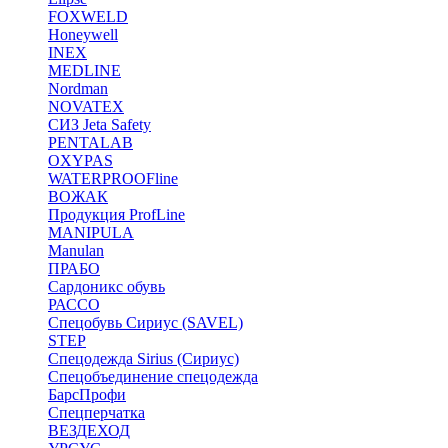
FOXWELD
Honeywell
INEX
MEDLINE
Nordman
NOVATEX
СИЗ Jeta Safety
PENTALAB
OXYPAS
WATERPROOFline
ВОЖАК
Продукция ProfLine
MANIPULA
Manulan
ПРАБО
Сардоникс обувь
РАССО
Спецобувь Сириус (SAVEL)
STEP
Спецодежда Sirius (Сириус)
Спецобъединение спецодежда
БарсПрофи
Спецперчатка
ВЕЗДЕХОД