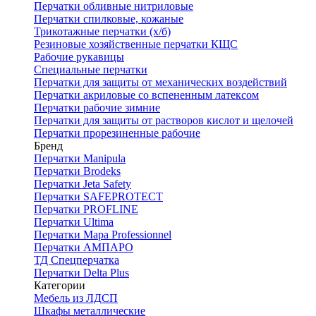
Перчатки обливные нитриловые
Перчатки спилковые, кожаные
Трикотажные перчатки (х/б)
Резиновые хозяйственные перчатки КЩС
Рабочие рукавицы
Специальные перчатки
Перчатки для защиты от механических воздействий
Перчатки акриловые со вспененным латексом
Перчатки рабочие зимние
Перчатки для защиты от растворов кислот и щелочей
Перчатки прорезиненные рабочие
Бренд
Перчатки Manipula
Перчатки Brodeks
Перчатки Jeta Safety
Перчатки SAFEPROTECT
Перчатки PROFLINE
Перчатки Ultima
Перчатки Мара Professionnel
Перчатки АМПАРО
ТД Спецперчатка
Перчатки Delta Plus
Категории
Мебель из ЛДСП
Шкафы металлические