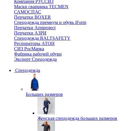
Компания РУССИЗ
Маски сварщика TECMEN
САМОСПАС
Перчатки BOXER
Спецодежда премиум и обувь iForm
Перчатки Armprotect
Перчатки АЗРИ
Спецодежда BALTSAFETY
Респираторы АТОН
СИЗ РосМарка
Фабрика рабочей обуви
Эксперт Спецодежда
Спецодежда
Больших размеров
Женская спецодежда больших размеров