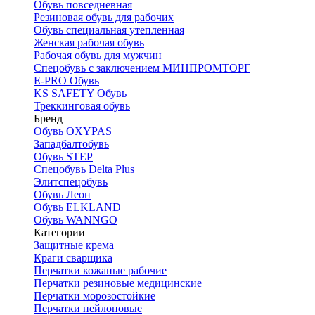
Обувь повседневная
Резиновая обувь для рабочих
Обувь специальная утепленная
Женская рабочая обувь
Рабочая обувь для мужчин
Спецобувь с заключением МИНПРОМТОРГ
E-PRO Обувь
KS SAFETY Обувь
Треккинговая обувь
Бренд
Обувь OXYPAS
Западбалтобувь
Обувь STEP
Спецобувь Delta Plus
Элитспецобувь
Обувь Леон
Обувь ELKLAND
Обувь WANNGO
Категории
Защитные крема
Краги сварщика
Перчатки кожаные рабочие
Перчатки резиновые медицинские
Перчатки морозостойкие
Перчатки нейлоновые