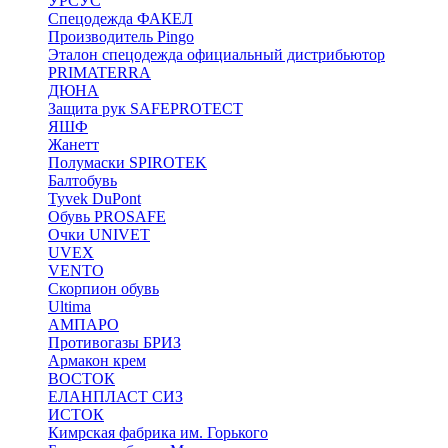
УРСУС
Спецодежда ФАКЕЛ
Производитель Pingo
Эталон спецодежда официальный дистрибьютор
PRIMATERRA
ДЮНА
Защита рук SAFEPROTECT
ЯШФ
Жанетт
Полумаски SPIROTEK
Балтобувь
Tyvek DuPont
Обувь PROSAFE
Очки UNIVET
UVEX
VENTO
Скорпион обувь
Ultima
АМПАРО
Противогазы БРИЗ
Армакон крем
ВОСТОК
ЕЛАНПЛАСТ СИЗ
ИСТОК
Кимрская фабрика им. Горького