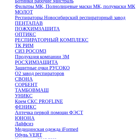
Ботинки рабочие Мистраль
Фильтры МК, Полнолицевые маски МК, полумаски МК
МОЛОТ
Респираторы Новосибирский респираторный завод
ПЕНТАПАВ
ПОЖХИМЗАЩИТА
ОПТИКС
РЕСПИРАТОРНЫЙ КОМПЛЕКС
ТК РИМ
СИЗ РОСОМЗ
Продукция компании 3M
РОСХИМЗАЩИТА
Защитные очки РУСОКО
О2 завод респираторов
СВОНА
СОРБЕНТ
ТАМБОВМАШ
УНИКС
Крем СКС PROFLINE
ФЕНИКС
Аптечка первой помощи ФЭСТ
ЮНОНА
Лайфсиз
Медицинская одежда iFormed
Обувь VERT