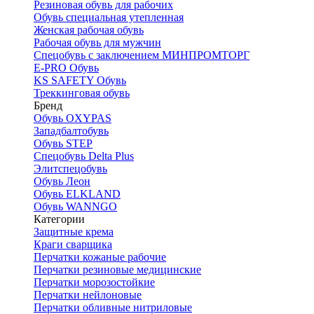
Резиновая обувь для рабочих
Обувь специальная утепленная
Женская рабочая обувь
Рабочая обувь для мужчин
Спецобувь с заключением МИНПРОМТОРГ
E-PRO Обувь
KS SAFETY Обувь
Треккинговая обувь
Бренд
Обувь OXYPAS
Западбалтобувь
Обувь STEP
Спецобувь Delta Plus
Элитспецобувь
Обувь Леон
Обувь ELKLAND
Обувь WANNGO
Категории
Защитные крема
Краги сварщика
Перчатки кожаные рабочие
Перчатки резиновые медицинские
Перчатки морозостойкие
Перчатки нейлоновые
Перчатки обливные нитриловые