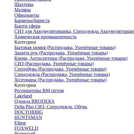
Шахтеры
Маляры
Официанты
Бармены/бариста
Бьюти сфера
СИЗ для Аккумуляторщика, Спецодежда Аккумуляторщи
Химическая промышленность
Категории
Бытовая химия (Распродажа, Уценённые товары)
Защита рук (Распродажа, Уценённые товары)
Крема, Антисептики (Распродажа, Уценённые товары)
СИЗ (Распродажа, Уценённые товары)
Спецобувь (Распродажа, Уценённые товары)
Спецодежда (Распродажа, Уценённые товары)
Хозтовары (Распродажа, Уценённые товары)
Категории
Респираторы ВМ оптом
Lakeland
Одежда BRODEKS
Delta Plus СИЗ, Спецодежда, Обувь
DOCTORBIG
HUNTSMAN
Elipse
FOXWELD
Honeywell