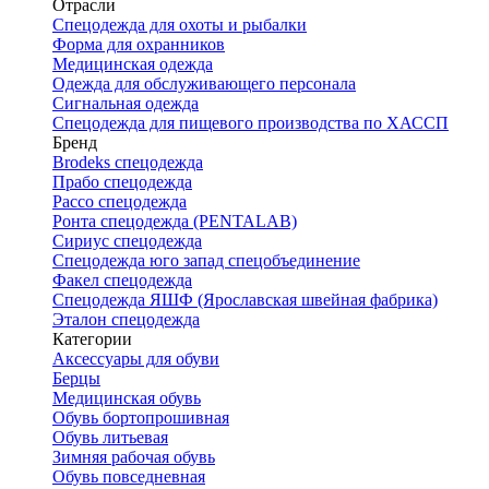
Отрасли
Спецодежда для охоты и рыбалки
Форма для охранников
Медицинская одежда
Одежда для обслуживающего персонала
Сигнальная одежда
Спецодежда для пищевого производства по ХАССП
Бренд
Brodeks спецодежда
Прабо спецодежда
Рассо спецодежда
Ронта спецодежда (PENTALAB)
Сириус спецодежда
Спецодежда юго запад спецобъединение
Факел спецодежда
Спецодежда ЯШФ (Ярославская швейная фабрика)
Эталон спецодежда
Категории
Аксессуары для обуви
Берцы
Медицинская обувь
Обувь бортопрошивная
Обувь литьевая
Зимняя рабочая обувь
Обувь повседневная