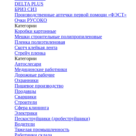
DELTA PLUS
БРИЗ СИЗ
Производственные аптечки первой помощи «ФЭСТ»
Очки РУСОКО
Категории
Коробки картонные
Мешки строительные полипропиленовые
Пленка полиэтиленовая
Скотч клейкая лента
Стрейч пленка
Категории
Автослесари
Медицинские работники
Дорожные рабочие
Охранники
Пищевое производство
Продавцы
Сварщики
Строители
Сфера клининга
Электрики
Пескоструйщики (дробеструйщики)
Водители
Тяжелая промышленность
Работники склада