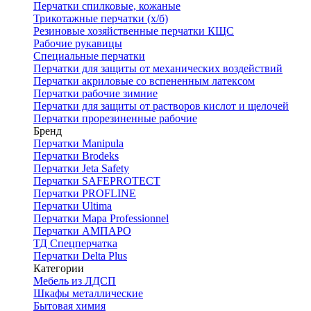
Перчатки спилковые, кожаные
Трикотажные перчатки (х/б)
Резиновые хозяйственные перчатки КЩС
Рабочие рукавицы
Специальные перчатки
Перчатки для защиты от механических воздействий
Перчатки акриловые со вспененным латексом
Перчатки рабочие зимние
Перчатки для защиты от растворов кислот и щелочей
Перчатки прорезиненные рабочие
Бренд
Перчатки Manipula
Перчатки Brodeks
Перчатки Jeta Safety
Перчатки SAFEPROTECT
Перчатки PROFLINE
Перчатки Ultima
Перчатки Мара Professionnel
Перчатки АМПАРО
ТД Спецперчатка
Перчатки Delta Plus
Категории
Мебель из ЛДСП
Шкафы металлические
Бытовая химия