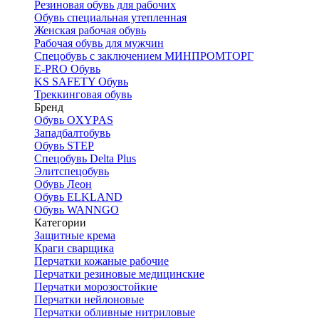
Резиновая обувь для рабочих
Обувь специальная утепленная
Женская рабочая обувь
Рабочая обувь для мужчин
Спецобувь с заключением МИНПРОМТОРГ
E-PRO Обувь
KS SAFETY Обувь
Треккинговая обувь
Бренд
Обувь OXYPAS
Западбалтобувь
Обувь STEP
Спецобувь Delta Plus
Элитспецобувь
Обувь Леон
Обувь ELKLAND
Обувь WANNGO
Категории
Защитные крема
Краги сварщика
Перчатки кожаные рабочие
Перчатки резиновые медицинские
Перчатки морозостойкие
Перчатки нейлоновые
Перчатки обливные нитриловые