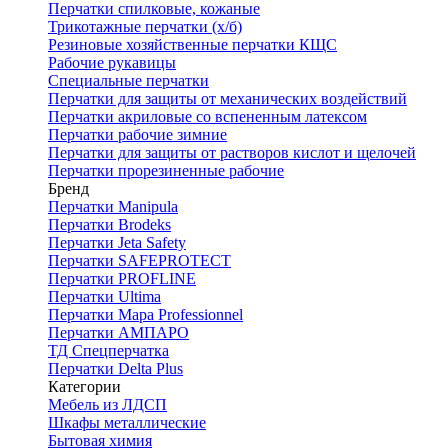
Перчатки спилковые, кожаные
Трикотажные перчатки (х/б)
Резиновые хозяйственные перчатки КЩС
Рабочие рукавицы
Специальные перчатки
Перчатки для защиты от механических воздействий
Перчатки акриловые со вспененным латексом
Перчатки рабочие зимние
Перчатки для защиты от растворов кислот и щелочей
Перчатки прорезиненные рабочие
Бренд
Перчатки Manipula
Перчатки Brodeks
Перчатки Jeta Safety
Перчатки SAFEPROTECT
Перчатки PROFLINE
Перчатки Ultima
Перчатки Мара Professionnel
Перчатки АМПАРО
ТД Спецперчатка
Перчатки Delta Plus
Категории
Мебель из ЛДСП
Шкафы металлические
Бытовая химия