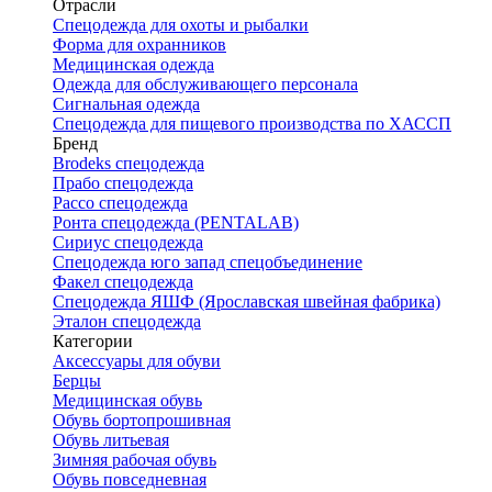
Отрасли
Спецодежда для охоты и рыбалки
Форма для охранников
Медицинская одежда
Одежда для обслуживающего персонала
Сигнальная одежда
Спецодежда для пищевого производства по ХАССП
Бренд
Brodeks спецодежда
Прабо спецодежда
Рассо спецодежда
Ронта спецодежда (PENTALAB)
Сириус спецодежда
Спецодежда юго запад спецобъединение
Факел спецодежда
Спецодежда ЯШФ (Ярославская швейная фабрика)
Эталон спецодежда
Категории
Аксессуары для обуви
Берцы
Медицинская обувь
Обувь бортопрошивная
Обувь литьевая
Зимняя рабочая обувь
Обувь повседневная