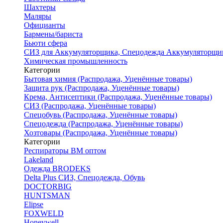
Шахтеры
Маляры
Официанты
Бармены/бариста
Бьюти сфера
СИЗ для Аккумуляторщика, Спецодежда Аккумуляторщи
Химическая промышленность
Категории
Бытовая химия (Распродажа, Уценённые товары)
Защита рук (Распродажа, Уценённые товары)
Крема, Антисептики (Распродажа, Уценённые товары)
СИЗ (Распродажа, Уценённые товары)
Спецобувь (Распродажа, Уценённые товары)
Спецодежда (Распродажа, Уценённые товары)
Хозтовары (Распродажа, Уценённые товары)
Категории
Респираторы ВМ оптом
Lakeland
Одежда BRODEKS
Delta Plus СИЗ, Спецодежда, Обувь
DOCTORBIG
HUNTSMAN
Elipse
FOXWELD
Honeywell