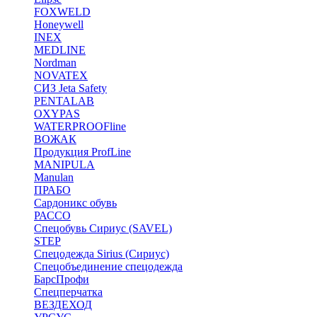
FOXWELD
Honeywell
INEX
MEDLINE
Nordman
NOVATEX
СИЗ Jeta Safety
PENTALAB
OXYPAS
WATERPROOFline
ВОЖАК
Продукция ProfLine
MANIPULA
Manulan
ПРАБО
Сардоникс обувь
РАССО
Спецобувь Сириус (SAVEL)
STEP
Спецодежда Sirius (Сириус)
Спецобъединение спецодежда
БарсПрофи
Спецперчатка
ВЕЗДЕХОД