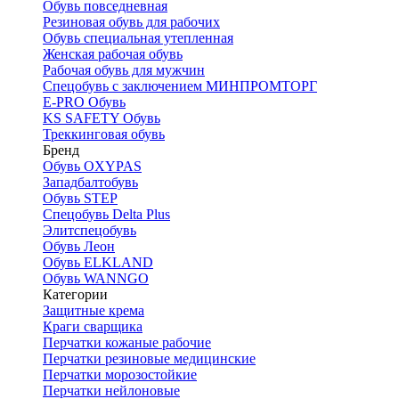
Обувь повседневная
Резиновая обувь для рабочих
Обувь специальная утепленная
Женская рабочая обувь
Рабочая обувь для мужчин
Спецобувь с заключением МИНПРОМТОРГ
E-PRO Обувь
KS SAFETY Обувь
Треккинговая обувь
Бренд
Обувь OXYPAS
Западбалтобувь
Обувь STEP
Спецобувь Delta Plus
Элитспецобувь
Обувь Леон
Обувь ELKLAND
Обувь WANNGO
Категории
Защитные крема
Краги сварщика
Перчатки кожаные рабочие
Перчатки резиновые медицинские
Перчатки морозостойкие
Перчатки нейлоновые