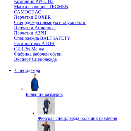
Компания РУССИЗ
Маски сварщика TECMEN
САМОСПАС
Перчатки BOXER
Спецодежда премиум и обувь iForm
Перчатки Armprotect
Перчатки АЗРИ
Спецодежда BALTSAFETY
Респираторы АТОН
СИЗ РосМарка
Фабрика рабочей обуви
Эксперт Спецодежда
Спецодежда
Больших размеров
Женская спецодежда больших размеров