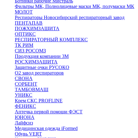
Ботинки рабочие Мистраль
Фильтры МК, Полнолицевые маски МК, полумаски МК
МОЛОТ
Респираторы Новосибирский респираторный завод
ПЕНТАПАВ
ПОЖХИМЗАЩИТА
ОПТИКС
РЕСПИРАТОРНЫЙ КОМПЛЕКС
ТК РИМ
СИЗ РОСОМЗ
Продукция компании 3M
РОСХИМЗАЩИТА
Защитные очки РУСОКО
О2 завод респираторов
СВОНА
СОРБЕНТ
ТАМБОВМАШ
УНИКС
Крем СКС PROFLINE
ФЕНИКС
Аптечка первой помощи ФЭСТ
ЮНОНА
Лайфсиз
Медицинская одежда iFormed
Обувь VERT