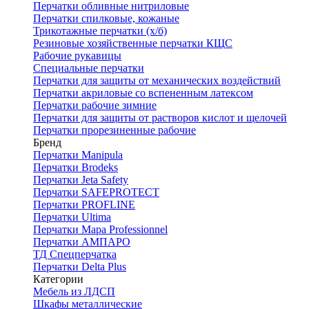
Перчатки обливные нитриловые
Перчатки спилковые, кожаные
Трикотажные перчатки (х/б)
Резиновые хозяйственные перчатки КЩС
Рабочие рукавицы
Специальные перчатки
Перчатки для защиты от механических воздействий
Перчатки акриловые со вспененным латексом
Перчатки рабочие зимние
Перчатки для защиты от растворов кислот и щелочей
Перчатки прорезиненные рабочие
Бренд
Перчатки Manipula
Перчатки Brodeks
Перчатки Jeta Safety
Перчатки SAFEPROTECT
Перчатки PROFLINE
Перчатки Ultima
Перчатки Мара Professionnel
Перчатки АМПАРО
ТД Спецперчатка
Перчатки Delta Plus
Категории
Мебель из ЛДСП
Шкафы металлические