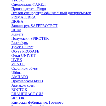
УРСУС
Спецодежда ФАКЕЛ
Производитель Pingo
Эталон спецодежда официальный дистрибьютор
PRIMATERRA
ДЮНА
Защита рук SAFEPROTECT
ЯШФ
Жанетт
Полумаски SPIROTEK
Балтобувь
Tyvek DuPont
Обувь PROSAFE
Очки UNIVET
UVEX
VENTO
Скорпион обувь
Ultima
АМПАРО
Противогазы БРИЗ
Армакон крем
ВОСТОК
ЕЛАНПЛАСТ СИЗ
ИСТОК
Кимрская фабрика им. Горького