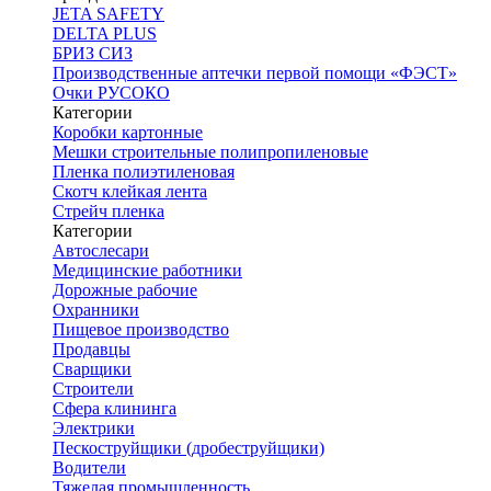
JETA SAFETY
DELTA PLUS
БРИЗ СИЗ
Производственные аптечки первой помощи «ФЭСТ»
Очки РУСОКО
Категории
Коробки картонные
Мешки строительные полипропиленовые
Пленка полиэтиленовая
Скотч клейкая лента
Стрейч пленка
Категории
Автослесари
Медицинские работники
Дорожные рабочие
Охранники
Пищевое производство
Продавцы
Сварщики
Строители
Сфера клининга
Электрики
Пескоструйщики (дробеструйщики)
Водители
Тяжелая промышленность